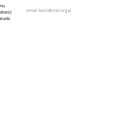
amu
email: biuro@cras.org.pl
dnieść
arunki