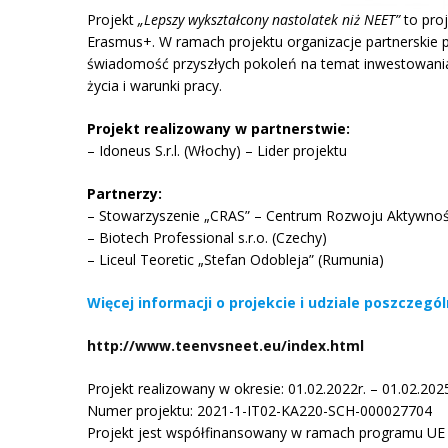
Projekt
„Lepszy wykształcony nastolatek niż NEET”
to pro
Erasmus+. W ramach projektu organizacje partnerskie 
świadomość przyszłych pokoleń na temat inwestowania
życia i warunki pracy.
Projekt realizowany w partnerstwie:
– Idoneus S.r.l. (Włochy) – Lider projektu
Partnerzy:
– Stowarzyszenie „CRAS” – Centrum Rozwoju Aktywnośc
– Biotech Professional s.r.o. (Czechy)
– Liceul Teoretic „Stefan Odobleja” (Rumunia)
Więcej informacji o projekcie i udziale poszczeg
http://www.teenvsneet.eu/index.html
Projekt realizowany w okresie: 01.02.2022r. – 01.02.2025
Numer projektu: 2021-1-IT02-KA220-SCH-000027704
Projekt jest współfinansowany w ramach programu UE