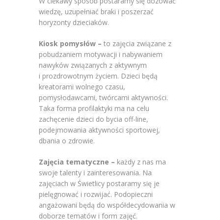
W ciekawy sposób postaramy się dozować
wiedzę, uzupełniać braki i poszerzać
horyzonty dzieciaków.
Kiosk pomysłów –
to zajęcia związane z
pobudzaniem motywacji i nabywaniem
nawyków związanych z aktywnym
i prozdrowotnym życiem. Dzieci będą
kreatorami wolnego czasu,
pomysłodawcami, twórcami aktywności.
Taka forma profilaktyki ma na celu
zachęcenie dzieci do bycia off-line,
podejmowania aktywności sportowej,
dbania o zdrowie.
Zajęcia tematyczne –
każdy z nas ma
swoje talenty i zainteresowania. Na
zajęciach w Świetlicy postaramy się je
pielęgnować i rozwijać. Podopieczni
angażowani będą do współdecydowania w
doborze tematów i form zajęć.